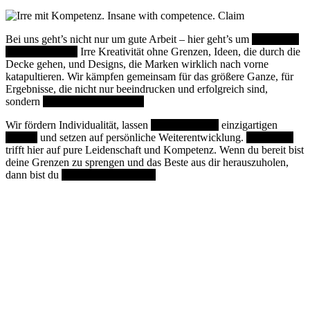
Bei uns geht’s nicht nur um gute Arbeit – hier geht’s um
großartige,
fundierte Arbeit!
Irre Kreativität ohne Grenzen, Ideen, die durch die
Decke gehen, und Designs, die Marken wirklich nach vorne
katapultieren. Wir kämpfen gemeinsam für das größere Ganze, für
Ergebnisse, die nicht nur beeindrucken und erfolgreich sind,
sondern
uns auch stolz machen.
Wir fördern Individualität, lassen
Raum für deine
einzigartigen
Talente
und setzen auf persönliche Weiterentwicklung.
Teamwork
trifft hier auf pure Leidenschaft und Kompetenz. Wenn du bereit bist
deine Grenzen zu sprengen und das Beste aus dir herauszuholen,
dann bist du
bei uns genau richtig!